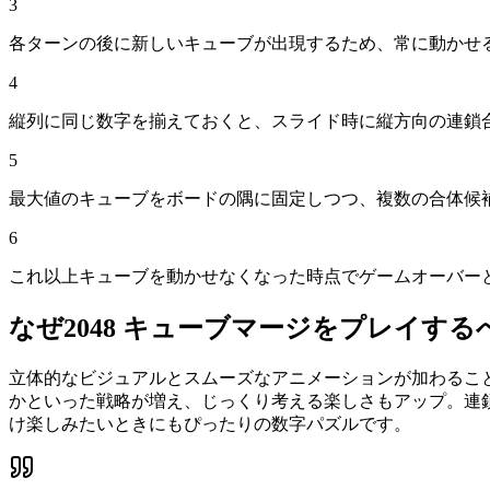
3
各ターンの後に新しいキューブが出現するため、常に動かせ
4
縦列に同じ数字を揃えておくと、スライド時に縦方向の連鎖
5
最大値のキューブをボードの隅に固定しつつ、複数の合体候
6
これ以上キューブを動かせなくなった時点でゲームオーバー
なぜ
2048 キューブマージ
をプレイする
立体的なビジュアルとスムーズなアニメーションが加わること
かといった戦略が増え、じっくり考える楽しさもアップ。連
け楽しみたいときにもぴったりの数字パズルです。