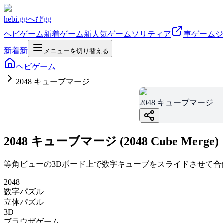
hebi.gg
へびgg
ヘビゲーム
新着ゲーム
新
人気ゲーム
ソリティア
車ゲーム
ジ
新着
新
メニューを切り替える
ヘビゲーム
2048 キューブマージ
2048 キューブマージ
2048 キューブマージ (2048 Cube Merge)
等角ビューの3Dボード上で数字キューブをスライドさせて合
2048
数字パズル
立体パズル
3D
ブラウザゲーム