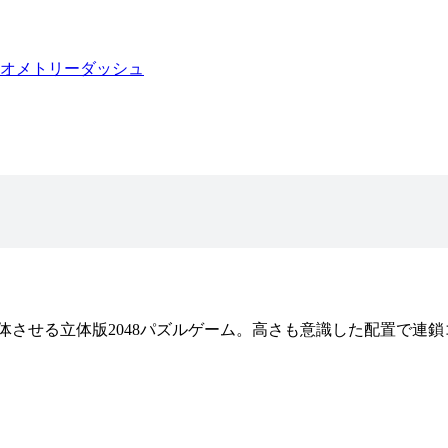
オメトリーダッシュ
2048 キュ
等角ビューの3Dボード上で
ドさせて合体させる立体版2
さも意識した配置で連鎖コ
体させる立体版2048パズルゲーム。高さも意識した配置で連
hebi.g