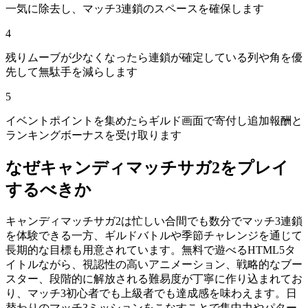
一気に除去し、マッチ3連鎖のスペースを確保します
4
残りムーブが少なくなったら連鎖が確定している列や角を優
先して無駄手を減らします
5
イベントポイントを集めたらギルド画面で寄付し追加報酬と
ランキングボーナスを受け取ります
なぜ
キャンディマッチサガ2
をプレイ
するべきか
キャンディマッチサガ2は忙しい合間でも数分でマッチ3連鎖
を体験できる一方、ギルドバトルや季節チャレンジを通じて
長期的な目標も用意されています。無料で遊べるHTML5タ
イトルながら、視認性の高いアニメーション、戦略的なブー
スター、段階的に解放される難易度が丁寧に作り込まれてお
り、マッチ3初心者でも上級者でも達成感を味わえます。日
替わりのマッチ3ミッションをこなすことで集中力やパター