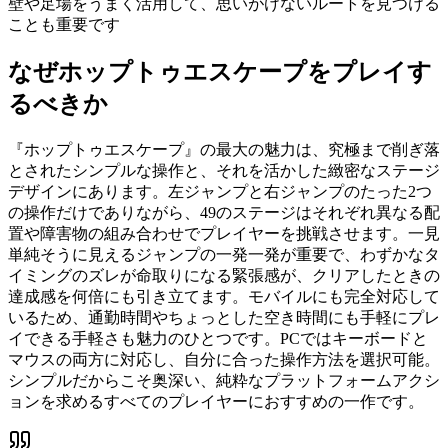
壁や足場をうまく活用して、思いがけないルートを見つける
ことも重要です
なぜ
ホップトゥエスケープ
をプレイす
るべきか
『ホップトゥエスケープ』の最大の魅力は、究極まで削ぎ落
とされたシンプルな操作と、それを活かした緻密なステージ
デザインにあります。左ジャンプと右ジャンプのたった2つ
の操作だけでありながら、49のステージはそれぞれ異なる配
置や障害物の組み合わせでプレイヤーを挑戦させます。一見
単純そうに見えるジャンプの一発一発が重要で、わずかなタ
イミングのズレが命取りになる緊張感が、クリアしたときの
達成感を何倍にも引き立てます。モバイルにも完全対応して
いるため、通勤時間やちょっとした空き時間にも手軽にプレ
イできる手軽さも魅力のひとつです。PCではキーボードと
マウスの両方に対応し、自分に合った操作方法を選択可能。
シンプルだからこそ奥深い、純粋なプラットフォームアクシ
ョンを求めるすべてのプレイヤーにおすすめの一作です。