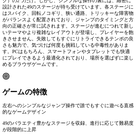
ク）の2つだけ。しかし、シンプルな操作の裏には、緻密に
設計された49のステージが待ち受けています。各ステージに
はスパイク、回転ノコギリ、狭い通路、トリッキーな障害物
がバランスよく配置されており、ジャンプのタイミングと方
向の正確さが常に試されます。ステージが進むにつれて新し
いテーマやより複雑なレイアウトが登場し、プレイヤーを飽
きさせません。失敗してもすぐにリトライできるテンポの良
さも魅力で、気づけば何度も挑戦している中毒性がありま
す。PCはもちろん、スマートフォンやタブレットでも快適
にプレイできるよう最適化されており、場所を選ばずに楽し
めるブラウザゲームです。
ゲームの特徴
左右へのシンプルなジャンプ操作で誰でもすぐに遊べる直感
的なゲームデザイン
49のバラエティ豊かなステージを収録、進行に応じて難易度
が段階的に上昇