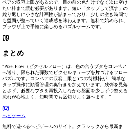
ベアの収容上限があるので、目の前の色だけでなく次に空け
たい枠まで読む必要があります。短い「タップして流す」の
繰り返しに小さな計画性が詰まっており、少しの空き時間で
も盤面が整っていく達成感を味わえます。無料で始められ、
ブラウザ上で手軽に楽しめるパズルゲームです。
まとめ
“
Pixel Flow（ピクセルフロー）は、色の合うブタをコンベア
へ送り、限られた弾数でピクセルキューブを片づけるフロー
パズルです。コンベアの収容上限と5つの待機枠が、簡単な
タップ操作に順番管理の奥行きを加えています。残弾を見落
とさず、必要なブタを再投入しながら盤面を少しずつ整える
流れが心地よく、短時間でも区切りよく遊べます。
”
ヘビゲーム
無料で遊べるヘビゲームのサイト。クラシックから最新ま