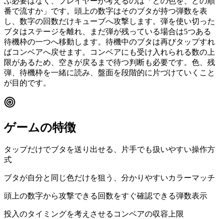
ぶ必要はなく、プレイヤーが考えるのは「どの色を、どの順
番で流すか」です。頭上の数字はそのブタが持つ弾数を表
し、数字の回数だけキューブへ攻撃します。弾を使い切った
ブタはステージを離れ、まだ弾が残っている場合は5つある
待機枠の一つへ移動します。待機中のブタは再びタップすれ
ばコンベアへ戻せます。コンベアにも受け入れられる数の上
限があるため、空きが戻るまで待つ判断も必要です。色、残
弾、待機枠を一緒に読み、盤面を段階的に片づけていくこと
が目的です。
ゲームの特徴
タップだけでブタを送り出せる、片手でも扱いやすい操作方
式
ブタが自分と同じ色だけを狙う、分かりやすいカラーマッチ
頭上の数字から攻撃できる回数をすぐ確認できる弾数表示
投入のタイミングを考えさせるコンベアの収容上限