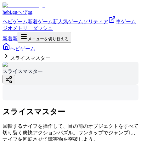
hebi.gg
へびgg
ヘビゲーム
新着ゲーム
新
人気ゲーム
ソリティア
車ゲーム
ジオメトリーダッシュ
新着
新
メニューを切り替える
ヘビゲーム
スライスマスター
スライスマスタ
スライスマスター
ー
hebi.gg
スライスマスター
回転するナイフを操作して、目の前のオブジェクトをすべて
切り裂く爽快アクションパズル。ワンタップでジャンプし、
ナイフを回転させて障害物を突破しよう。